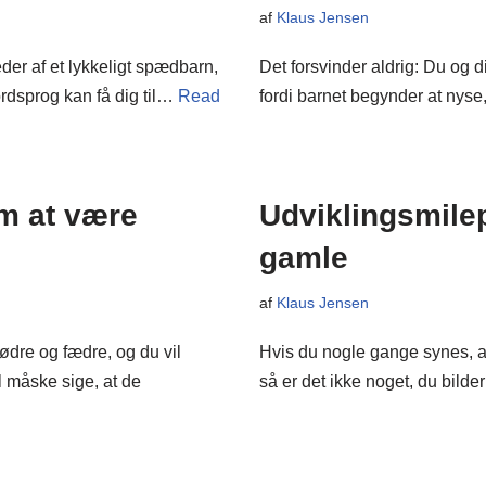
af
Klaus Jensen
der af et lykkeligt spædbarn,
Det forsvinder aldrig: Du og di
ordsprog kan få dig til…
Read
fordi barnet begynder at nys
m at være
Udviklingsmile
gamle
af
Klaus Jensen
re og fædre, og du vil
Hvis du nogle gange synes, 
l måske sige, at de
så er det ikke noget, du bild