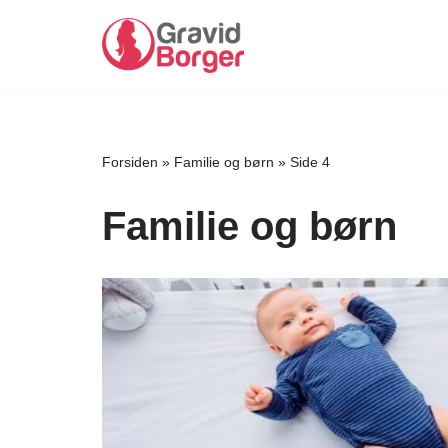
Spring
til
indhold
Forsiden
»
Familie og børn
»
Side 4
Familie og børn