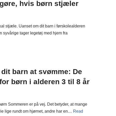
øre, hvis børn stjæler
kal stjæle. Uanset om dit barn i førskolealderen
in syvårige tager legetøj med hjem fra
 dit barn at svømme: De
or børn i alderen 3 til 8 år
børn Sommeren er på vej. Det betyder, at mange
rie lige rundt om hjørnet, andre har en…
Read