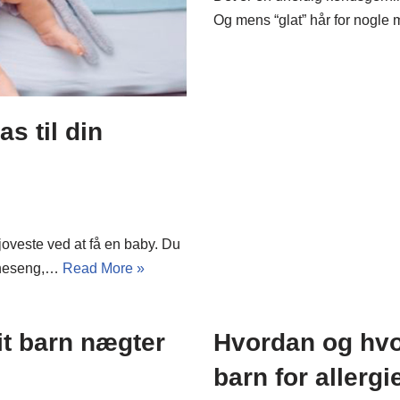
Og mens “glat” hår for nogl
s til din
joveste ved at få en baby. Du
arneseng,…
Read More »
it barn nægter
Hvordan og hvor
barn for allergi