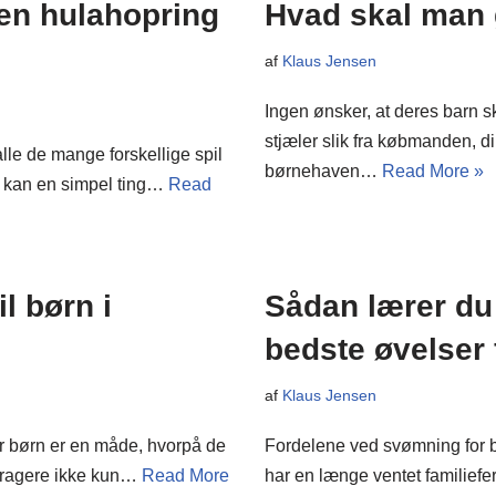
en hulahopring
Hvad skal man g
af
Klaus Jensen
Ingen ønsker, at deres barn s
stjæler slik fra købmanden, d
le de mange forskellige spil
børnehaven…
Read More »
, kan en simpel ting…
Read
l børn i
Sådan lærer du
bedste øvelser f
af
Klaus Jensen
for børn er en måde, hvorpå de
Fordelene ved svømning for 
teragere ikke kun…
Read More
har en længe ventet familiefe