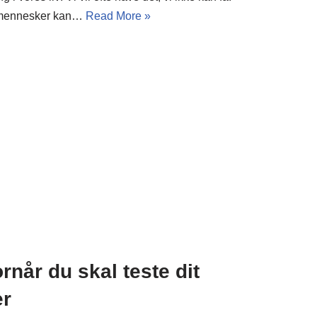
e mennesker kan…
Read More »
når du skal teste dit
er