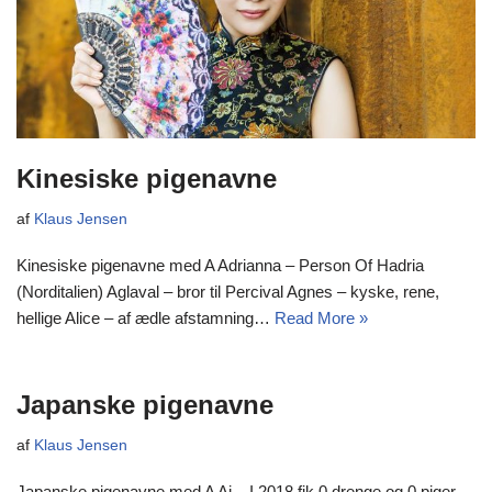
Kinesiske pigenavne
af
Klaus Jensen
Kinesiske pigenavne med A Adrianna – Person Of Hadria
(Norditalien) Aglaval – bror til Percival Agnes – kyske, rene,
hellige Alice – af ædle afstamning…
Read More »
Japanske pigenavne
af
Klaus Jensen
Japanske pigenavne med A Ai – I 2018 fik 0 drenge og 0 piger