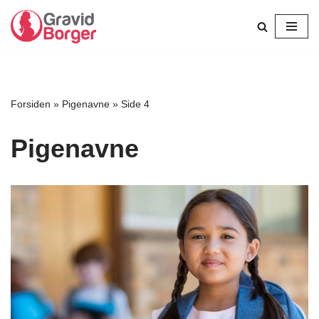
Spring
til
indhold
Forsiden
»
Pigenavne
»
Side 4
Pigenavne