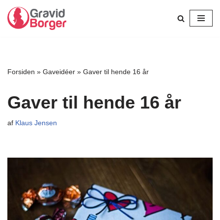
Spring
til
indhold
Forsiden
»
Gaveidéer
»
Gaver til hende 16 år
Gaver til hende 16 år
af
Klaus Jensen