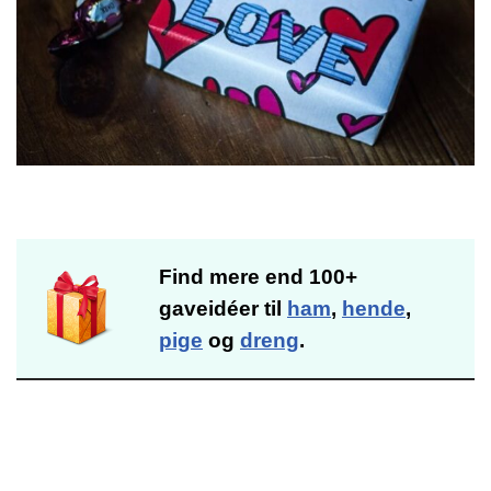
Find mere end 100+
gaveidéer til
ham
,
hende
,
pige
og
dreng
.