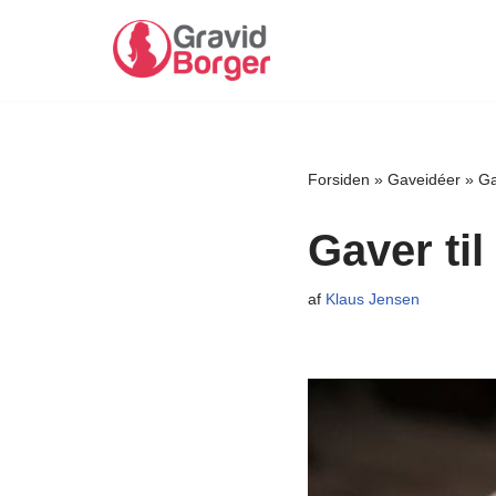
Spring
til
indhold
Forsiden
»
Gaveidéer
»
Ga
Gaver til
af
Klaus Jensen