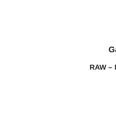
G
RAW – M