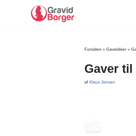
Spring
til
indhold
Forsiden
»
Gaveidéer
»
Ga
Gaver til
af
Klaus Jensen