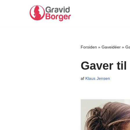
Spring
til
indhold
Forsiden
»
Gaveidéer
»
Ga
Gaver til
af
Klaus Jensen