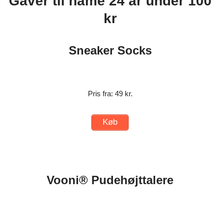
Gaver til hame 24 år under 100
kr
Sneaker Socks
Pris fra: 49 kr.
Køb
Vooni® Pudehøjttalere