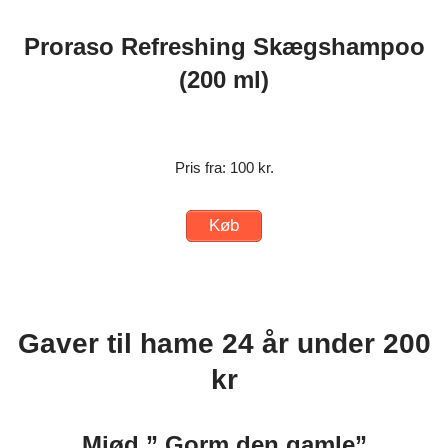
Proraso Refreshing Skægshampoo
(200 ml)
Pris fra: 100 kr.
Køb
Gaver til hame 24 år under 200
kr
Mjød ” Gorm den gamle”