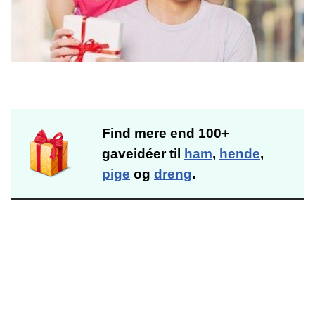
Find mere end 100+
gaveidéer til
ham
,
hende
,
pige
og
dreng
.