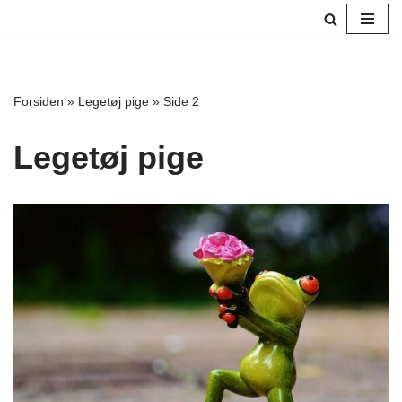
Spring
til
indhold
Forsiden
»
Legetøj pige
»
Side 2
Legetøj pige