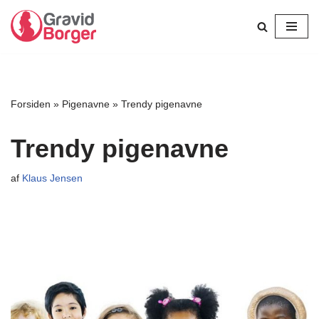
Spring
til
indhold
Forsiden
»
Pigenavne
»
Trendy pigenavne
Trendy pigenavne
af
Klaus Jensen