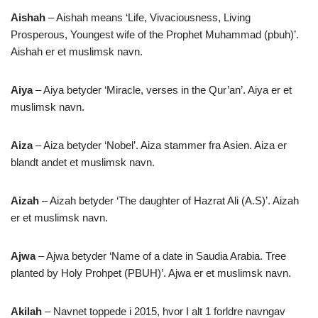
Aishah
– Aishah means ‘Life, Vivaciousness, Living
Prosperous, Youngest wife of the Prophet Muhammad (pbuh)’.
Aishah er et muslimsk navn.
Aiya
– Aiya betyder ‘Miracle, verses in the Qur’an’. Aiya er et
muslimsk navn.
Aiza
– Aiza betyder ‘Nobel’. Aiza stammer fra Asien. Aiza er
blandt andet et muslimsk navn.
Aizah
– Aizah betyder ‘The daughter of Hazrat Ali (A.S)’. Aizah
er et muslimsk navn.
Ajwa
– Ajwa betyder ‘Name of a date in Saudia Arabia. Tree
planted by Holy Prohpet (PBUH)’. Ajwa er et muslimsk navn.
Akilah
– Navnet toppede i 2015, hvor I alt 1 forldre navngav