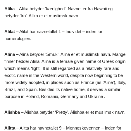
Alika
– Alika betyder ‘kærlighed’. Navnet er fra Hawaii og
betyder ‘tro’. Alika er et muslimsk navn.
Alilat
– Alilat har navnetallet 1 – Individet – inden for
numerologien.
Alina
– Alina betyder ‘Smuk’. Alina er et muslimsk navn. Mange
finner hedder Alina. Alina is a female given name of Greek origin
which means ‘light’. It is still regarded as a relatively rare and
exotic name in the Western world, despite now beginning to be
more widely adopted, in places such as France (as ‘Aline’), Italy,
Brazil, and Spain. Besides its native home, it serves a similar
purpose in Poland, Romania, Germany and Ukraine .
Alishba
– Alishba betyder ‘Pretty’. Alishba er et muslimsk navn.
Alitta
– Alitta har navnetallet 9 – Menneskevennen – inden for