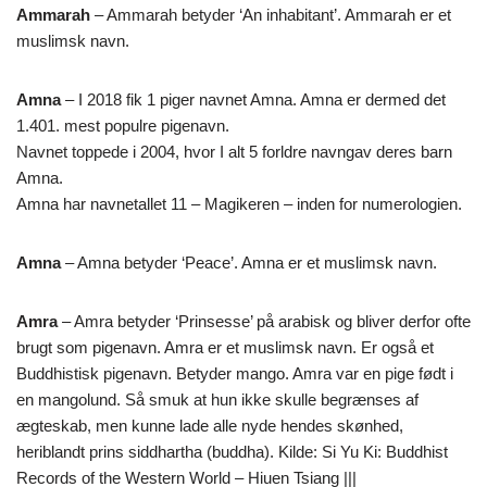
Ammarah
– Ammarah betyder ‘An inhabitant’. Ammarah er et
muslimsk navn.
Amna
– I 2018 fik 1 piger navnet Amna. Amna er dermed det
1.401. mest populre pigenavn.
Navnet toppede i 2004, hvor I alt 5 forldre navngav deres barn
Amna.
Amna har navnetallet 11 – Magikeren – inden for numerologien.
Amna
– Amna betyder ‘Peace’. Amna er et muslimsk navn.
Amra
– Amra betyder ‘Prinsesse’ på arabisk og bliver derfor ofte
brugt som pigenavn. Amra er et muslimsk navn. Er også et
Buddhistisk pigenavn. Betyder mango. Amra var en pige født i
en mangolund. Så smuk at hun ikke skulle begrænses af
ægteskab, men kunne lade alle nyde hendes skønhed,
heriblandt prins siddhartha (buddha). Kilde: Si Yu Ki: Buddhist
Records of the Western World – Hiuen Tsiang |||