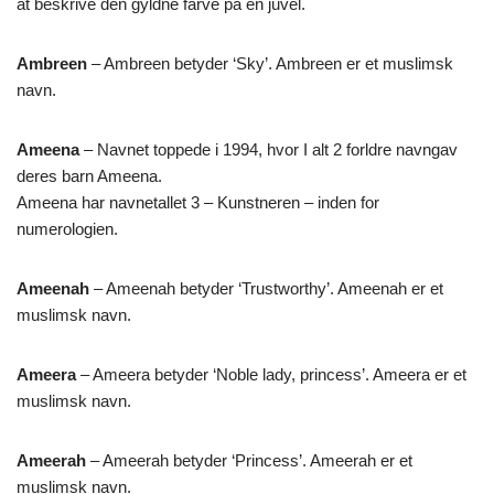
at beskrive den gyldne farve på en juvel.
Ambreen
– Ambreen betyder ‘Sky’. Ambreen er et muslimsk
navn.
Ameena
– Navnet toppede i 1994, hvor I alt 2 forldre navngav
deres barn Ameena.
Ameena har navnetallet 3 – Kunstneren – inden for
numerologien.
Ameenah
– Ameenah betyder ‘Trustworthy’. Ameenah er et
muslimsk navn.
Ameera
– Ameera betyder ‘Noble lady, princess’. Ameera er et
muslimsk navn.
Ameerah
– Ameerah betyder ‘Princess’. Ameerah er et
muslimsk navn.