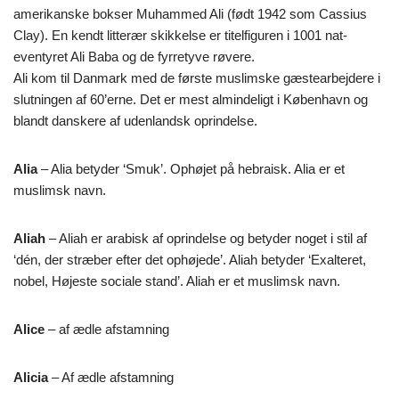
amerikanske bokser Muhammed Ali (født 1942 som Cassius
Clay). En kendt litterær skikkelse er titelfiguren i 1001 nat-
eventyret Ali Baba og de fyrretyve røvere.
Ali kom til Danmark med de første muslimske gæstearbejdere i
slutningen af 60’erne. Det er mest almindeligt i København og
blandt danskere af udenlandsk oprindelse.
Alia
– Alia betyder ‘Smuk’. Ophøjet på hebraisk. Alia er et
muslimsk navn.
Aliah
– Aliah er arabisk af oprindelse og betyder noget i stil af
‘dén, der stræber efter det ophøjede’. Aliah betyder ‘Exalteret,
nobel, Højeste sociale stand’. Aliah er et muslimsk navn.
Alice
– af ædle afstamning
Alicia
– Af ædle afstamning