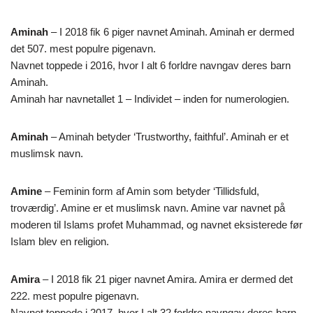
Aminah
– I 2018 fik 6 piger navnet Aminah. Aminah er dermed
det 507. mest populre pigenavn.
Navnet toppede i 2016, hvor I alt 6 forldre navngav deres barn
Aminah.
Aminah har navnetallet 1 – Individet – inden for numerologien.
Aminah
– Aminah betyder ‘Trustworthy, faithful’. Aminah er et
muslimsk navn.
Amine
– Feminin form af Amin som betyder ‘Tillidsfuld,
troværdig’. Amine er et muslimsk navn. Amine var navnet på
moderen til Islams profet Muhammad, og navnet eksisterede før
Islam blev en religion.
Amira
– I 2018 fik 21 piger navnet Amira. Amira er dermed det
222. mest populre pigenavn.
Navnet toppede i 2017, hvor I alt 32 forldre navngav deres barn