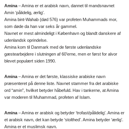
Amina
– Amina er et arabisk navn, dannet til mandsnavnet
Amin ‘pålidelig, ærlig’.
Amina bint-Wahab (død 576) var profeten Muhammads mor,
som døde da han var seks år gammel.
Navnet er mest almindeligt i København og blandt danskere af
udenlandsk oprindelse.
Amina kom til Danmark med de første udenlandske
gæstearbejdere i slutningen af 60’erne, men er først for alvor
blevet populært siden 1990.
Amina
– Amina er det første, klassiske arabiske navn
præsenteret på denne liste. Navnet stammer fra det arabiske
ord “amin”, hvilket betyder håbefuld. Hav i tankerne, at Amina
var moderen til Muhammad, profeten af Islam.
Amina
– Amina er arabisk og betyder ‘trofast/pålidelig’. Amina er
et arabisk navn, det kan betyde ‘stolthed’. Amina betyder ‘ærlig’.
Amina er et muslimsk navn.