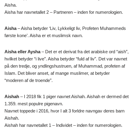
Aisha.
Aisha har navnetallet 2 – Partneren – inden for numerologien.
Aisha
– Aisha betyder ‘Liv, Lykkeligt liv, Profeten Muhammeds
første kone’. Aisha er et muslimsk navn.
Aisha eller Aysha
– Det er et derivat fra det arabiske ord “aish”,
hvilket betyder “i live”. Aisha betyder “fuld af liv”. Det var navnet
på den tredje, og yndlingshustruen, af Muhammad, profeten af
Islam. Det bliver anset, af mange muslimer, at betyder
“moderen af de troende”.
Aishah
– I 2018 fik 1 piger navnet Aishah. Aishah er dermed det
1.359. mest populre pigenavn.
Navnet toppede i 2016, hvor I alt 3 forldre navngav deres barn
Aishah.
Aishah har navnetallet 1 – Individet – inden for numerologien.