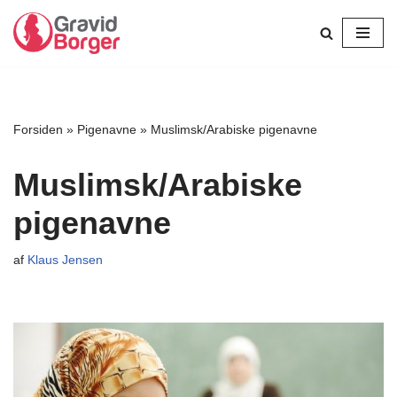
Spring
til
indhold
Forsiden
»
Pigenavne
»
Muslimsk/Arabiske pigenavne
Muslimsk/Arabiske
pigenavne
af
Klaus Jensen