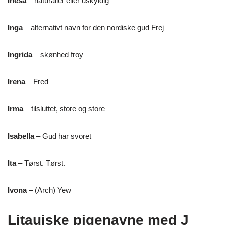
Inesa
– naturalier eller uskyldig
Inga
– alternativt navn for den nordiske gud Frej
Ingrida
– skønhed froy
Irena
– Fred
Irma
– tilsluttet, store og store
Isabella
– Gud har svoret
Ita
– Tørst. Tørst.
Ivona
– (Arch) Yew
Litauiske pigenavne med J