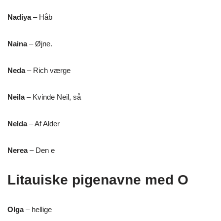
Nadiya
– Håb
Naina
– Øjne.
Neda
– Rich værge
Neila
– Kvinde Neil, så
Nelda
– Af Alder
Nerea
– Den e
Litauiske pigenavne med O
Olga
– hellige