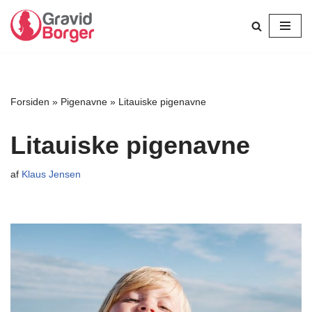
Spring
til
indhold
Forsiden
»
Pigenavne
»
Litauiske pigenavne
Litauiske pigenavne
af
Klaus Jensen