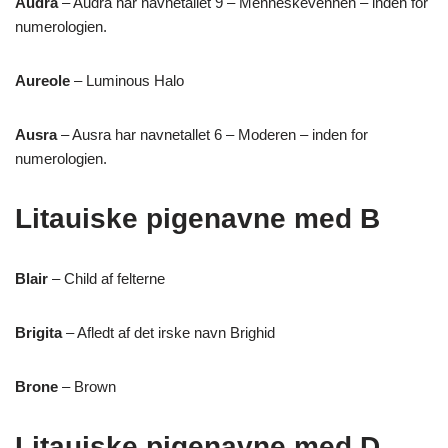
Audra
– Audra har navnetallet 9 – Menneskevennen – inden for
numerologien.
Aureole
– Luminous Halo
Ausra
– Ausra har navnetallet 6 – Moderen – inden for
numerologien.
Litauiske pigenavne med B
Blair
– Child af felterne
Brigita
– Afledt af det irske navn Brighid
Brone
– Brown
Litauiske pigenavne med D