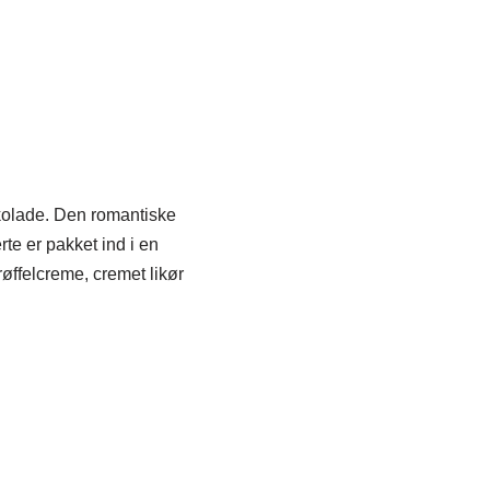
okolade. Den romantiske
rte er pakket ind i en
røffelcreme, cremet likør