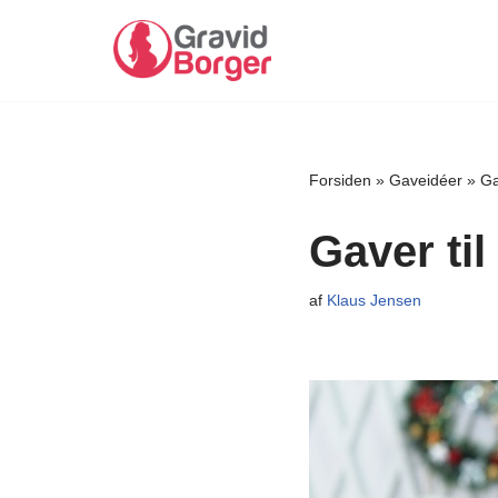
Spring
til
indhold
Forsiden
»
Gaveidéer
»
Ga
Gaver til
af
Klaus Jensen