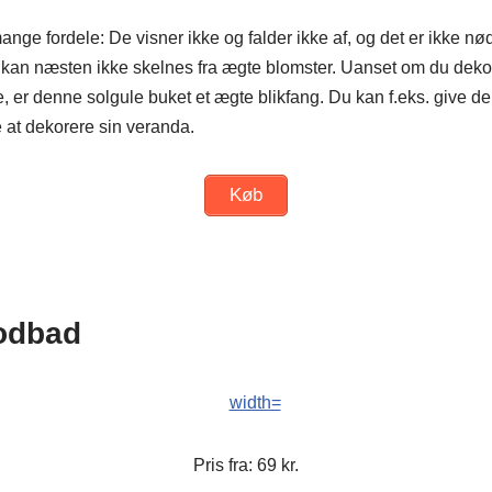
nge fordele: De visner ikke og falder ikke af, og det er ikke nø
kan næsten ikke skelnes fra ægte blomster. Uanset om du dekore
e, er denne solgule buket et ægte blikfang. Du kan f.eks. give den
 at dekorere sin veranda.
Køb
Fodbad
Pris fra: 69 kr.