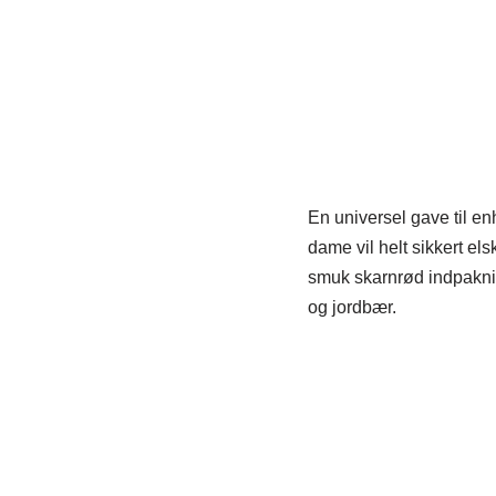
En universel gave til en
dame vil helt sikkert els
smuk skarnrød indpakning
og jordbær.