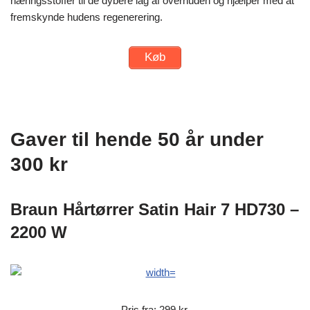
næringsstoffer til de dybere lag af overhuden og hjælper med at
fremskynde hudens regenerering.
Køb
Gaver til hende 50 år under
300 kr
Braun Hårtørrer Satin Hair 7 HD730 –
2200 W
Pris fra: 299 kr.