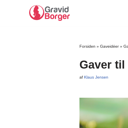
Spring
til
indhold
Forsiden
»
Gaveidéer
»
Ga
Gaver til
af
Klaus Jensen