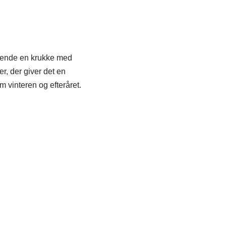
r hende en krukke med
r, der giver det en
 vinteren og efteråret.