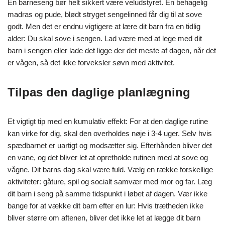
En barneseng bør helt sikkert være veludstyret. En behagelig
madras og pude, blødt stryget sengelinned får dig til at sove
godt. Men det er endnu vigtigere at lære dit barn fra en tidlig
alder: Du skal sove i sengen. Lad være med at lege med dit
barn i sengen eller lade det ligge der det meste af dagen, når det
er vågen, så det ikke forveksler søvn med aktivitet.
Tilpas den daglige planlægning
Et vigtigt tip med en kumulativ effekt: For at den daglige rutine
kan virke for dig, skal den overholdes nøje i 3-4 uger. Selv hvis
spædbarnet er uartigt og modsætter sig. Efterhånden bliver det
en vane, og det bliver let at opretholde rutinen med at sove og
vågne. Dit barns dag skal være fuld. Vælg en række forskellige
aktiviteter: gåture, spil og socialt samvær med mor og far. Læg
dit barn i seng på samme tidspunkt i løbet af dagen. Vær ikke
bange for at vække dit barn efter en lur: Hvis trætheden ikke
bliver større om aftenen, bliver det ikke let at lægge dit barn