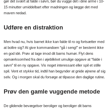
gør det svært at falde i søvn, bør du vugge det i dine arme i 10-
15 minutter umiddelbart efter madningen og lægge det med
maven nedad.
Udføre en distraktion
Men hvad nu, hvis barnet ikke kan falde til ro og fortsætter med
at boltre sig? At give kommandoen “gå i seng!” er bestemt ikke
en god idé. Prøv at tage imod dit barns humør. Flyt dens
opmærksomhed fra den i øjeblikket umulige opgave at “falde i
søvn” til en ny opgave. Vis noget interessant eller spil et stille
spil. Vent et stykke tid, indtil han begynder at gnide øjnene af sig
selv. Og i morgen skal du forsøge at tilpasse den daglige rutine.
Prøv den gamle vuggende metode
De glidende bevægelser beroliger og beroliger dit barns