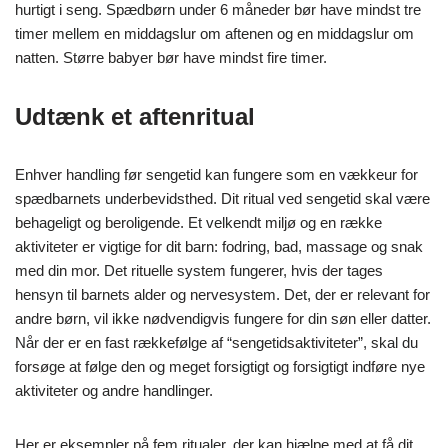
hurtigt i seng. Spædbørn under 6 måneder bør have mindst tre
timer mellem en middagslur om aftenen og en middagslur om
natten. Større babyer bør have mindst fire timer.
Udtænk et aftenritual
Enhver handling før sengetid kan fungere som en vækkeur for
spædbarnets underbevidsthed. Dit ritual ved sengetid skal være
behageligt og beroligende. Et velkendt miljø og en række
aktiviteter er vigtige for dit barn: fodring, bad, massage og snak
med din mor. Det rituelle system fungerer, hvis der tages
hensyn til barnets alder og nervesystem. Det, der er relevant for
andre børn, vil ikke nødvendigvis fungere for din søn eller datter.
Når der er en fast rækkefølge af “sengetidsaktiviteter”, skal du
forsøge at følge den og meget forsigtigt og forsigtigt indføre nye
aktiviteter og andre handlinger.
Her er eksempler på fem ritualer, der kan hjælpe med at få dit