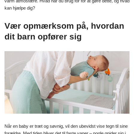
varm atmosfære. Hvad har du brug for for at gøre dette, og hvad
kan hjælpe dig?
Vær opmærksom på, hvordan
dit barn opfører sig
Når en baby er træt og søvnig, vil den ubevidst vise tegn til sine
forældre. Med tiden bliver det til faste vaner – nogle gnider sig i