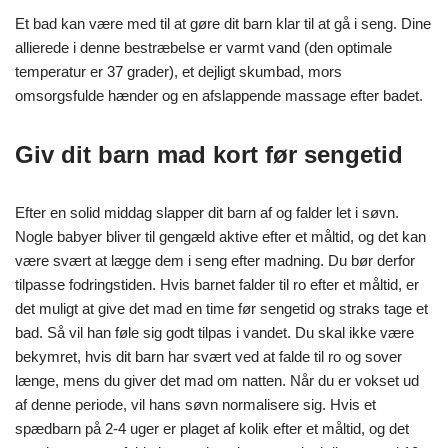
Et bad kan være med til at gøre dit barn klar til at gå i seng. Dine
allierede i denne bestræbelse er varmt vand (den optimale
temperatur er 37 grader), et dejligt skumbad, mors
omsorgsfulde hænder og en afslappende massage efter badet.
Giv dit barn mad kort før sengetid
Efter en solid middag slapper dit barn af og falder let i søvn.
Nogle babyer bliver til gengæld aktive efter et måltid, og det kan
være svært at lægge dem i seng efter madning. Du bør derfor
tilpasse fodringstiden. Hvis barnet falder til ro efter et måltid, er
det muligt at give det mad en time før sengetid og straks tage et
bad. Så vil han føle sig godt tilpas i vandet. Du skal ikke være
bekymret, hvis dit barn har svært ved at falde til ro og sover
længe, mens du giver det mad om natten. Når du er vokset ud
af denne periode, vil hans søvn normalisere sig. Hvis et
spædbarn på 2-4 uger er plaget af kolik efter et måltid, og det