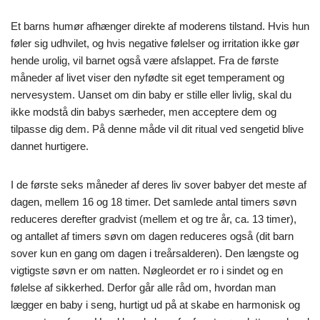
Et barns humør afhænger direkte af moderens tilstand. Hvis hun
føler sig udhvilet, og hvis negative følelser og irritation ikke gør
hende urolig, vil barnet også være afslappet. Fra de første
måneder af livet viser den nyfødte sit eget temperament og
nervesystem. Uanset om din baby er stille eller livlig, skal du
ikke modstå din babys særheder, men acceptere dem og
tilpasse dig dem. På denne måde vil dit ritual ved sengetid blive
dannet hurtigere.
I de første seks måneder af deres liv sover babyer det meste af
dagen, mellem 16 og 18 timer. Det samlede antal timers søvn
reduceres derefter gradvist (mellem et og tre år, ca. 13 timer),
og antallet af timers søvn om dagen reduceres også (dit barn
sover kun en gang om dagen i treårsalderen). Den længste og
vigtigste søvn er om natten. Nøgleordet er ro i sindet og en
følelse af sikkerhed. Derfor går alle råd om, hvordan man
lægger en baby i seng, hurtigt ud på at skabe en harmonisk og