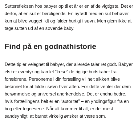
Sutterefleksen hos babyer op til et år er en af de vigtigste. Det er
derfor, at en sut er beroligende: En nyfødt med en sut behøver
kun at blive vugget lidt og falder hurtigt i søvn. Men glem ikke at
tage sutten ud af en sovende baby.
Find på en godnathistorie
Dette tip er velegnet til babyer, der allerede taler ret godt. Babyer
elsker eventyr og kan let “læse” de rigtige budskaber fra
forældrene. Personerne i din fortælling vil helt sikkert blive
belønnet for at falde i søvn hver aften. For dette venter der dem
berømmelse og universel anerkendelse. Det er endnu bedre,
hvis fortællingens helt er en “autoritet” – en yndlingsfigur fra en
bog eller tegneserie. Når alt kommer til alt, er det mest
sandsynligt, at barnet virkelig ønsker at være som.