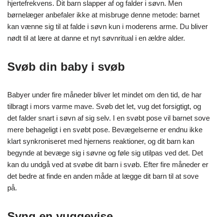
hjertefrekvens. Dit barn slapper af og falder i søvn. Men
børnelæger anbefaler ikke at misbruge denne metode: barnet
kan vænne sig til at falde i søvn kun i moderens arme. Du bliver
nødt til at lære at danne et nyt søvnritual i en ældre alder.
Svøb din baby i svøb
Babyer under fire måneder bliver let mindet om den tid, de har
tilbragt i mors varme mave. Svøb det let, vug det forsigtigt, og
det falder snart i søvn af sig selv. I en svøbt pose vil barnet sove
mere behageligt i en svøbt pose. Bevægelserne er endnu ikke
klart synkroniseret med hjernens reaktioner, og dit barn kan
begynde at bevæge sig i søvne og føle sig utilpas ved det. Det
kan du undgå ved at svøbe dit barn i svøb. Efter fire måneder er
det bedre at finde en anden måde at lægge dit barn til at sove
på.
Syng en vuggevise