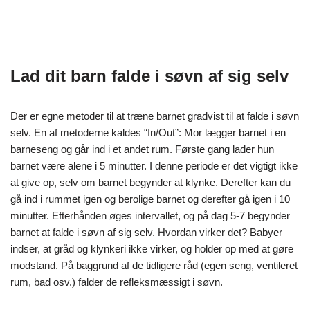
Lad dit barn falde i søvn af sig selv
Der er egne metoder til at træne barnet gradvist til at falde i søvn
selv. En af metoderne kaldes “In/Out”: Mor lægger barnet i en
barneseng og går ind i et andet rum. Første gang lader hun
barnet være alene i 5 minutter. I denne periode er det vigtigt ikke
at give op, selv om barnet begynder at klynke. Derefter kan du
gå ind i rummet igen og berolige barnet og derefter gå igen i 10
minutter. Efterhånden øges intervallet, og på dag 5-7 begynder
barnet at falde i søvn af sig selv. Hvordan virker det? Babyer
indser, at gråd og klynkeri ikke virker, og holder op med at gøre
modstand. På baggrund af de tidligere råd (egen seng, ventileret
rum, bad osv.) falder de refleksmæssigt i søvn.