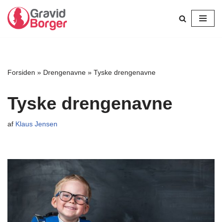
Spring
til
indhold
Forsiden
»
Drengenavne
»
Tyske drengenavne
Tyske drengenavne
af
Klaus Jensen