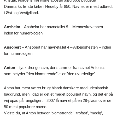
Ansgar, Nordens frankiske apostel (død 865) byggede
Danmarks første kirke i Hedeby år 850. Navnet er mest udbredt
i Øst- og Vestjylland.
Anshelm
– Anshelm har navnetallet 9 – Menneskevennen –
inden for numerologien.
Ansobert
– Ansobert har navnetallet 4 – Arbejdshesten – inden
for numerologien.
Anton
– tysk drengenavn, der stammer fra navnet Antonius,
som betyder ”den blomstrende” eller ”den uvurderlige”.
Anton har mest været brugt blandt danskere med udenlandsk
baggrund, men i dag er det et meget populært navn, og det er på
vej opad på rangstigen. I 2007 lå navnet på en 28-plads over de
50 mest populære navne.
Vidste du, at Anton betyder ‘blomstrende’, ‘trofast’, ‘modig’,