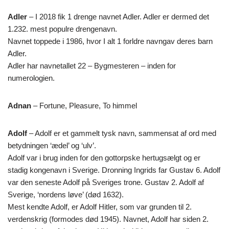
Adler
– I 2018 fik 1 drenge navnet Adler. Adler er dermed det
1.232. mest populre drengenavn.
Navnet toppede i 1986, hvor I alt 1 forldre navngav deres barn
Adler.
Adler har navnetallet 22 – Bygmesteren – inden for
numerologien.
Adnan
– Fortune, Pleasure, To himmel
Adolf
– Adolf er et gammelt tysk navn, sammensat af ord med
betydningen ‘ædel’ og ‘ulv’.
Adolf var i brug inden for den gottorpske hertugsælgt og er
stadig kongenavn i Sverige. Dronning Ingrids far Gustav 6. Adolf
var den seneste Adolf på Sveriges trone. Gustav 2. Adolf af
Sverige, ‘nordens løve’ (død 1632).
Mest kendte Adolf, er Adolf Hitler, som var grunden til 2.
verdenskrig (formodes død 1945). Navnet, Adolf har siden 2.