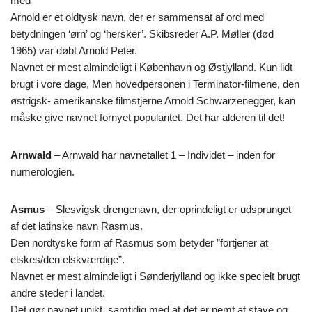
med
Arnold er et oldtysk navn, der er sammensat af ord med
betydningen ‘ørn’ og ‘hersker’. Skibsreder A.P. Møller (død
1965) var døbt Arnold Peter.
Navnet er mest almindeligt i København og Østjylland. Kun lidt
brugt i vore dage, Men hovedpersonen i Terminator-filmene, den
østrigsk- amerikanske filmstjerne Arnold Schwarzenegger, kan
måske give navnet fornyet popularitet. Det har alderen til det!
Arnwald
– Arnwald har navnetallet 1 – Individet – inden for
numerologien.
Asmus
– Slesvigsk drengenavn, der oprindeligt er udsprunget
af det latinske navn Rasmus.
Den nordtyske form af Rasmus som betyder ”fortjener at
elskes/den elskværdige”.
Navnet er mest almindeligt i Sønderjylland og ikke specielt brugt
andre steder i landet.
Det gør navnet unikt, samtidig med at det er nemt at stave og